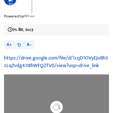
riri
one
Powered by
२५ जेठ, २०८३
A
A
https://drive.google.com/file/d/1cqD1OVyEJoBh5
zLqZvdg41I8hWFQZfV0/view?usp=drive_link