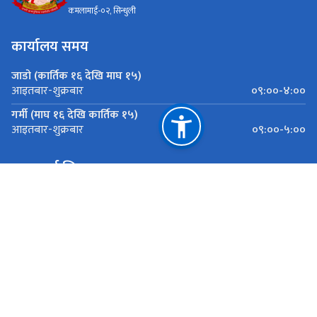
कमलामाई-०२, सिन्धुली
कार्यालय समय
जाडो (कार्तिक १६ देखि माघ १५)
०९:००-४:००
आइतबार-शुक्रबार
गर्मी (माघ १६ देखि कार्तिक १५)
०९:००-५:००
आइतबार-शुक्रबार
महत्त्वपूर्ण लिङ्कहरू
जलश्रोत तथा सिंचाइ विभाग
ऊर्जा, जलश्रोत तथा सिंचाइ मन्त्रालय
राष्ट्रिय प्राकृतिक स्रोत तथा वित्त आयोग
कमलामाई-०२, सिन्धुली
smdmpp3@gmail.com