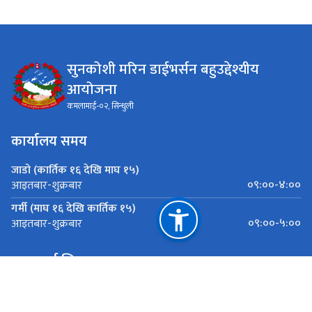
सुनकोशी मरिन डाईभर्सन बहुउद्देश्यीय
आयोजना
कमलामाई-०२, सिन्धुली
कार्यालय समय
जाडो (कार्तिक १६ देखि माघ १५)
०९:००-४:००
आइतबार-शुक्रबार
गर्मी (माघ १६ देखि कार्तिक १५)
०९:००-५:००
आइतबार-शुक्रबार
महत्त्वपूर्ण लिङ्कहरू
जलश्रोत तथा सिंचाइ विभाग