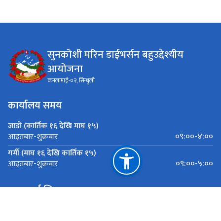
सुनकोशी मरिन डाईभर्सन बहुउद्देश्यीय
आयोजना
कमलामाई-०२, सिन्धुली
कार्यालय समय
जाडो (कार्तिक १६ देखि माघ १५)
०९:००-४:००
आइतबार-शुक्रबार
गर्मी (माघ १६ देखि कार्तिक १५)
०९:००-५:००
आइतबार-शुक्रबार
महत्त्वपूर्ण लिङ्कहरू
जलश्रोत तथा सिंचाइ विभाग