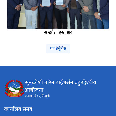
सम्झौता हस्ताक्षर
थप हेर्नुहोस्
सुनकोशी मरिन डाईभर्सन बहुउद्देश्यीय
आयोजना
कमलामाई-०२, सिन्धुली
कार्यालय समय