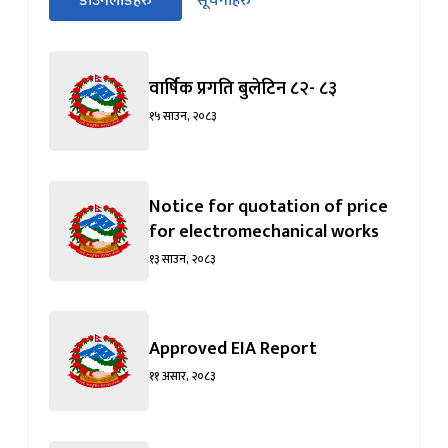
डाउनलोडहरु
सूचनाहरु
पहिलो
(सक्रिय ट्याब)
ट्याबको
सामग्रीमा
जानुहोस्
वार्षिक प्रगति बुलेटिन ८२- ८३
१५ साउन, २०८३
Notice for quotation of price
for electromechanical works
१३ साउन, २०८३
Approved EIA Report
११ असार, २०८३