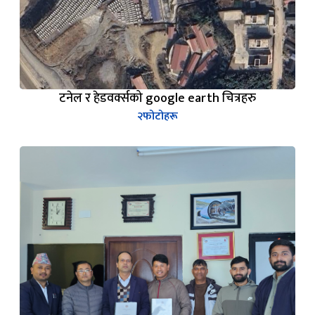
टनेल र हेडवर्क्सको google earth चित्रहरु
२
फोटोहरू