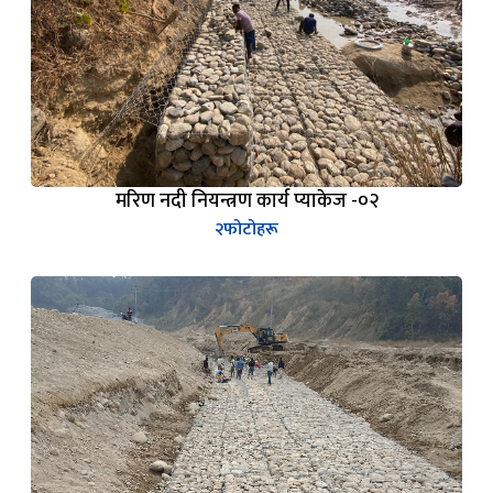
मरिण नदी नियन्त्रण कार्य प्याकेज -०२
२
फोटोहरू