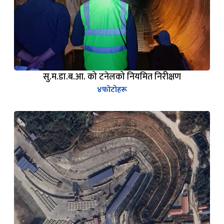
सु.म.डा.ब.आ. को टनेलको नियमित निरीक्षण
४
फोटोहरू