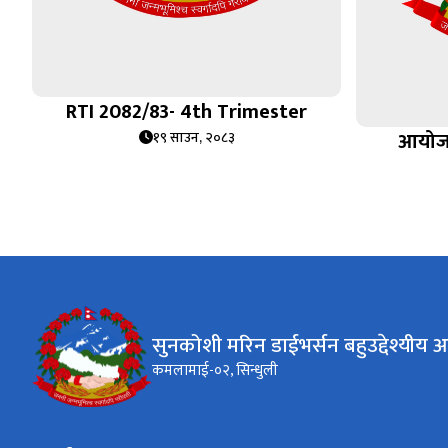
RTI 2082/83- 4th Trimester
आयोजना 
१९ साउन, २०८३
सुनकोशी मरिन डाईभर्सन बहुउद्देश्यीय
कमलामाई-०२, सिन्धुली