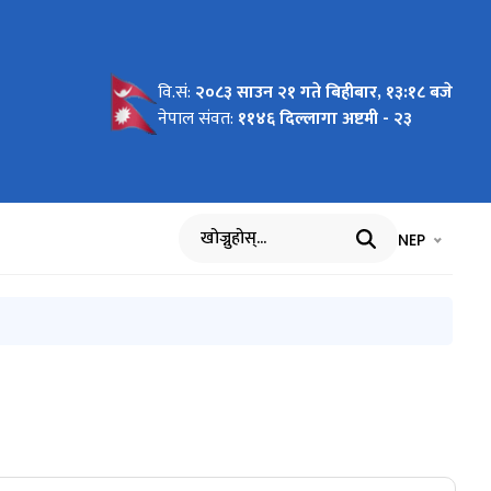
वि.सं:
२०८३ साउन २१ गते बिहीबार, १३:१८ बजे
तहरु
al works
ोसी-मरिन
ीन अर्ब ६०
्तिक देखि
चना--
चना--
चना--
चना--
डेपछिको
पछि
नेपाल संवत:
११४६ दिल्लागा अष्टमी - २३
भाषा चयन गर्नुह
भाषा प
NEP
खोज्नुहोस्