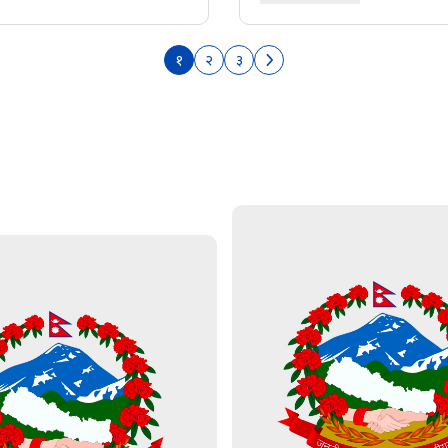
१
२
३