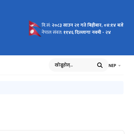
वि.सं:
२०८३ साउन २१ गते बिहीबार, ०४:१४ बजे
तहरु
al works
ोसी-मरिन
ीन अर्ब ६०
्तिक देखि
चना--
चना--
चना--
चना--
डेपछिको
पछि
नेपाल संवत:
११४६ दिल्लागा नवमी - २४
भाषा चयन गर्नुह
भाषा प
NEP
खोज्नुहोस्