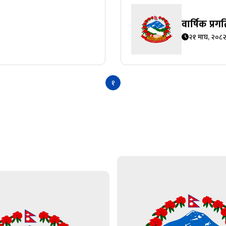
वार्षिक प्र
२१ माघ, २०८
१